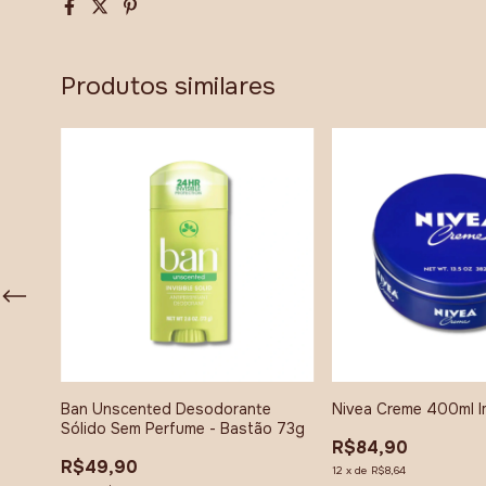
Produtos similares
g
Ban Unscented Desodorante
Nivea Creme 400ml 
Sólido Sem Perfume - Bastão 73g
R$84,90
R$49,90
12
x
de
R$8,64