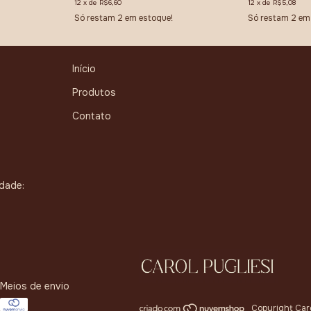
12
x
de
R$6,60
12
x
de
R$5,08
Só restam
2
em estoque!
Só restam
2
em 
Início
Produtos
Contato
idade:
Meios de envio
Copyright Caro