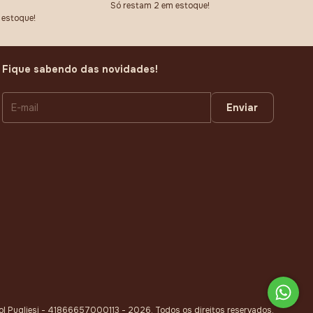
Só restam
2
em estoque!
Atençã
estoque!
Fique sabendo das novidades!
l Pugliesi - 41866657000113 - 2026. Todos os direitos reservados.