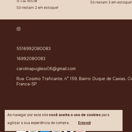
12
x
de
R$5,08
Só restam
3
em estoque!
Só restam
2
em estoque!
5516992080083
16992080083
carolinapugliesi06@gmail.com
Rua: Cosimo Traficante, n° 159, Bairro: Duque de Caxias, C
Franca-SP
Ao navegar por este site
você aceita o uso de cookies
para
Meios de pagamento
agilizar a sua experiência de compra.
Entendi