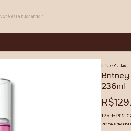
Início
>
Cuidados 
Britney
236ml
R$129
12
x de
R$13,2
Ver mais detalhe