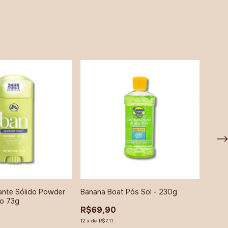
nte Sólido Powder
Banana Boat Pós Sol - 230g
Carme
ão 73g
R$69,90
R$34
12
x
de
R$7,11
8
x
de
R