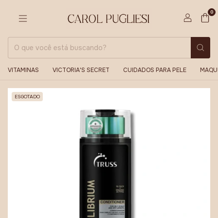
0
VITAMINAS
VICTORIA'S SECRET
CUIDADOS PARA PELE
MAQU
ESGOTADO