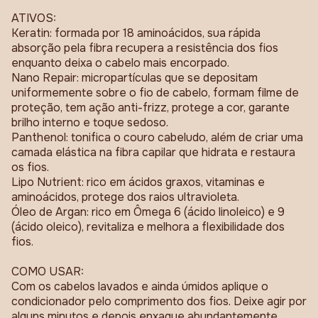
ATIVOS:
Keratin: formada por 18 aminoácidos, sua rápida
absorção pela fibra recupera a resistência dos fios
enquanto deixa o cabelo mais encorpado.
Nano Repair: micropartículas que se depositam
uniformemente sobre o fio de cabelo, formam filme de
proteção, tem ação anti-frizz, protege a cor, garante
brilho interno e toque sedoso.
Panthenol: tonifica o couro cabeludo, além de criar uma
camada elástica na fibra capilar que hidrata e restaura
os fios.
Lipo Nutrient: rico em ácidos graxos, vitaminas e
aminoácidos, protege dos raios ultravioleta.
Óleo de Argan: rico em Ômega 6 (ácido linoleico) e 9
(ácido oleico), revitaliza e melhora a flexibilidade dos
fios.
COMO USAR:
Com os cabelos lavados e ainda úmidos aplique o
condicionador pelo comprimento dos fios. Deixe agir por
alguns minutos e depois enxague abundantemente.