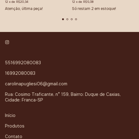
12
x
de
R$20,34
12
x
de
R$5,08
Atenção, última peça!
Só restam
2
em estoque!
5516992080083
16992080083
carolinapugliesi06@gmail.com
Rua: Cosimo Traficante, n° 159, Bairro: Duque de Caxias,
Cidade: Franca-SP
Início
Produtos
Contato