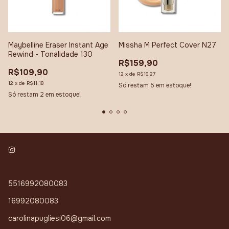
Maybelline Eraser Instant Age
Missha M Perfect Cover N27
Rewind - Tonalidade 130
R$159,90
R$109,90
12
x
de
R$16,27
12
x
de
R$11,18
Só restam
5
em estoque!
Só restam
2
em estoque!
5516992080083
16992080083
carolinapugliesi06@gmail.com