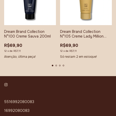
Dream Brand Collection
Dream Brand Collection
N°100 Creme Sauva 200ml
N°105 Creme Lady Million
200ml
R$69,90
R$69,90
12
x
de
R$7,11
12
x
de
R$7,11
Atenção, última peça!
Só restam
2
em estoque!
5516992080083
16992080083