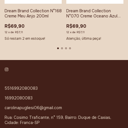
Dream Brand Collection N°168
Dream Brand Collection
Creme Meu Anjo 200ml
N°070 Creme Oceano Azul
200ml
R$69,90
R$69,90
12
x
de
R$7,11
12
x
de
R$7,11
Só restam
2
em estoque!
Atenção, última peça!
5516992080083
16992080083
carolinapugliesi06@gmail.com
Rua: Cosimo Traficante, n° 159, Bairro: Duque de Caxias,
Cidade: Franca-SP