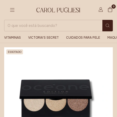
0
VITAMINAS
VICTORIA'S SECRET
CUIDADOS PARA PELE
MAQU
ESGOTADO