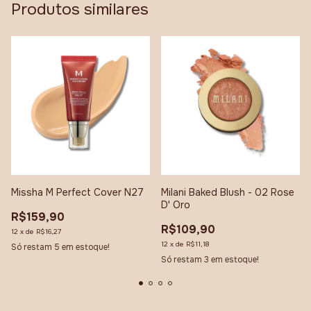
Produtos similares
Missha M Perfect Cover N27
Milani Baked Blush - 02 Rose
D' Oro
R$159,90
R$109,90
12
x
de
R$16,27
12
x
de
R$11,18
Só restam
5
em estoque!
Só restam
3
em estoque!