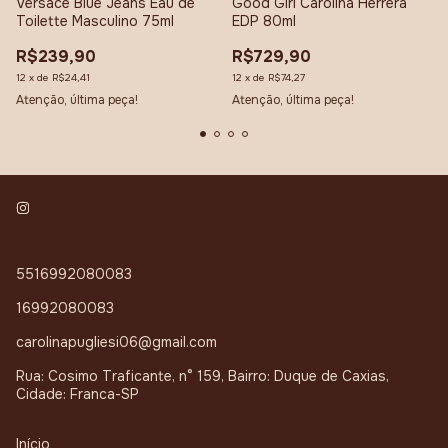
Versace Blue Jeans Eau de
Good Girl Carolina Herrera
Toilette Masculino 75ml
EDP 80ml
R$239,90
R$729,90
12
x
de
R$24,41
12
x
de
R$74,27
Atenção, última peça!
Atenção, última peça!
5516992080083
16992080083
carolinapugliesi06@gmail.com
Rua: Cosimo Traficante, n° 159, Bairro: Duque de Caxias,
Cidade: Franca-SP
Início