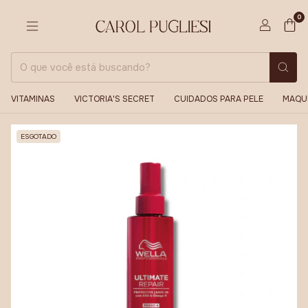
0
VITAMINAS
VICTORIA'S SECRET
CUIDADOS PARA PELE
MAQU
ESGOTADO