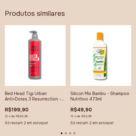
Produtos similares
Bed Head Tigi Urban
Silicon Mix Bambu - Shampoo
Anti+Dotes 3 Resurrection -
Nutritivo 473ml
Condicionador 970ml
R$199,90
R$49,90
12
x
de
R$20,34
12
x
de
R$5,08
Só restam
2
em estoque!
Só restam
2
em estoque!