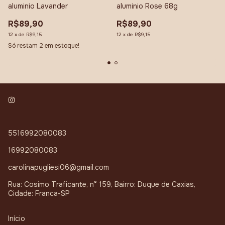
aluminio Lavander
aluminio Rose 68g
R$89,90
R$89,90
12
x
de
R$9,15
12
x
de
R$9,15
Só restam
2
em estoque!
5516992080083
16992080083
carolinapugliesi06@gmail.com
Rua: Cosimo Traficante, n° 159, Bairro: Duque de Caxias,
Cidade: Franca-SP
Início