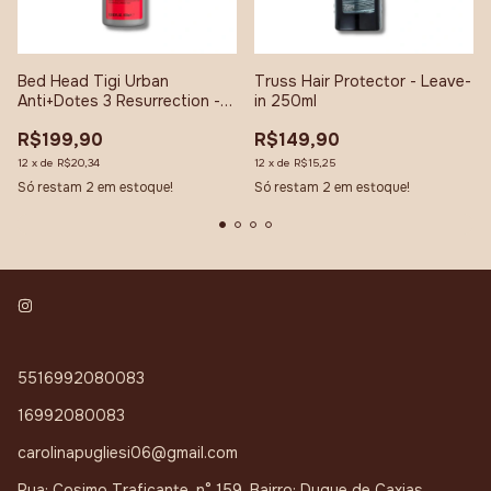
Bed Head Tigi Urban
Truss Hair Protector - Leave-
Anti+Dotes 3 Resurrection -
in 250ml
Condicionador 970ml
R$199,90
R$149,90
12
x
de
R$20,34
12
x
de
R$15,25
Só restam
2
em estoque!
Só restam
2
em estoque!
5516992080083
16992080083
carolinapugliesi06@gmail.com
Rua: Cosimo Traficante, n° 159, Bairro: Duque de Caxias,