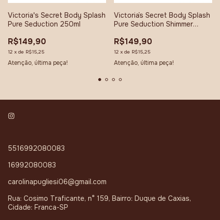
Victoria's Secret Body Splash
Victoria`s Secret Body Splash
Pure Seduction 250ml
Pure Seduction Shimmer
250ml
R$149,90
R$149,90
12
x
de
R$15,25
12
x
de
R$15,25
Atenção, última peça!
Atenção, última peça!
5516992080083
16992080083
carolinapugliesi06@gmail.com
Rua: Cosimo Traficante, n° 159, Bairro: Duque de Caxias,
Cidade: Franca-SP