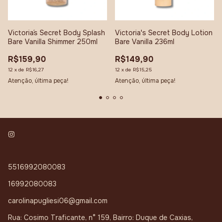
Victoria´s Secret Body Splash
Victoria's Secret Body Lotion
Bare Vanilla Shimmer 250ml
Bare Vanilla 236ml
R$159,90
R$149,90
12
x
de
R$16,27
12
x
de
R$15,25
Atenção, última peça!
Atenção, última peça!
5516992080083
16992080083
carolinapugliesi06@gmail.com
Rua: Cosimo Traficante, n° 159, Bairro: Duque de Caxias,