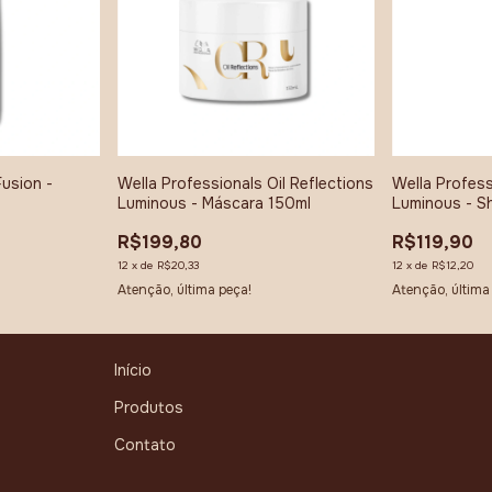
Fusion -
Wella Professionals Oil Reflections
Wella Profess
Luminous - Máscara 150ml
Luminous - 
R$199,80
R$119,90
12
x
de
R$20,33
12
x
de
R$12,20
Atenção, última peça!
Atenção, última
Início
Produtos
Contato