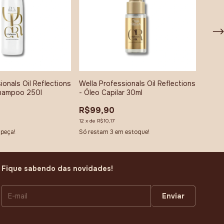
ionals Oil Reflections
Wella Professionals Oil Reflections
Wella 
Shampoo 250l
- Óleo Capilar 30ml
Enric
R$99,90
R$22
12
x
de
R$10,17
12
x
de
 peça!
Só restam
3
em estoque!
Atençã
Fique sabendo das novidades!