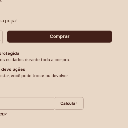
2
s
ma peça!
protegida
os cuidados durante toda a compra.
e devoluções
star, você pode trocar ou devolver.
CEP:
Alterar CEP
Calcular
 CEP