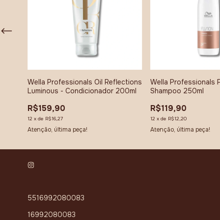
Wella Professionals Oil Reflections
Wella Professionals 
Luminous - Condicionador 200ml
Shampoo 250ml
R$159,90
R$119,90
12
x
de
R$16,27
12
x
de
R$12,20
Atenção, última peça!
Atenção, última peça!
5516992080083
16992080083