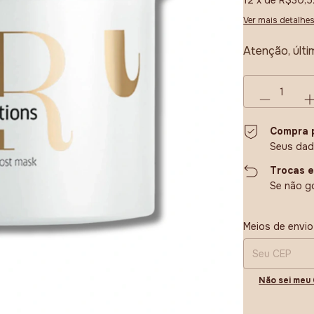
12
x de
R$30,5
Ver mais detalhe
Atenção, últi
Compra 
Seus dad
Trocas 
Se não go
Entregas para o 
Meios de envio
Não sei meu