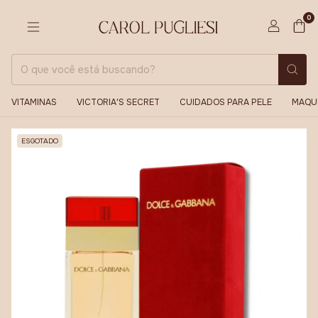
0
VITAMINAS
VICTORIA'S SECRET
CUIDADOS PARA PELE
MAQU
ESGOTADO