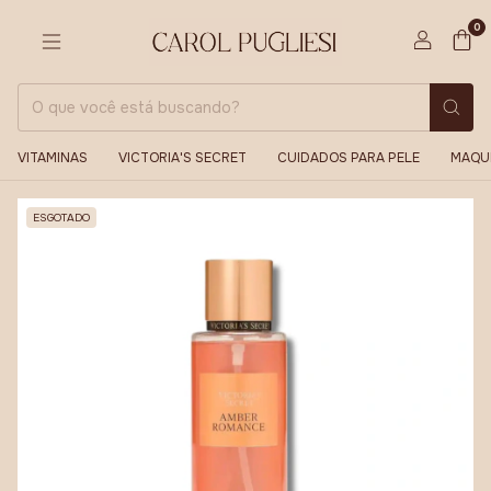
0
VITAMINAS
VICTORIA'S SECRET
CUIDADOS PARA PELE
MAQU
ESGOTADO