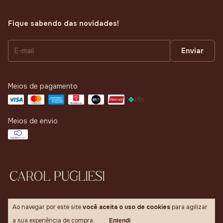
Fique sabendo das novidades!
Meios de pagamento
Meios de envio
Ao navegar por este site
você aceita o uso de cookies
para agilizar
Copyright Carol Pugliesi - 41866657000113 - 2026. Todos os direitos
a sua experiência de compra.
Entendi