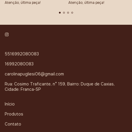
Atenção, última peça!
Atenção, última peça!
5516992080083
16992080083
carolinapugliesi06@gmail.com
Rua: Cosimo Traficante, n° 159, Bairro: Duque de Caxias,
Cidade: Franca-SP
Início
Produtos
Contato