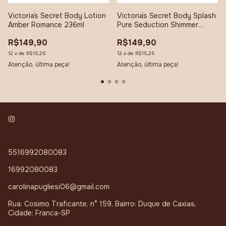
Victoria´s Secret Body Lotion
Victoria`s Secret Body Splash
Amber Romance 236ml
Pure Seduction Shimmer
250ml
R$149,90
R$149,90
12
x
de
R$15,25
12
x
de
R$15,25
Atenção, última peça!
Atenção, última peça!
5516992080083
16992080083
carolinapugliesi06@gmail.com
Rua: Cosimo Traficante, n° 159, Bairro: Duque de Caxias,
Cidade: Franca-SP